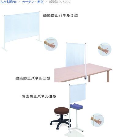
もみ太郎Pro
>
カーテン・衝立
> 感染防止パネル