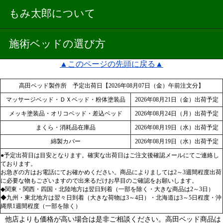
もみ太郎について
施術ベッドの選び方
▲このページの先頭に戻る▲
高田ベッド製作所 予定出荷日【2026年08月07日（金）午前注文分】
マッサージベッド・ＤＸベッド・粉体塗装品
2026年08月21日（金）出荷予定
メッキ塗装品・オリコベッド・差込ベッド
2026年08月24日（月）出荷予定
まくら・消耗品在庫品
2026年08月19日（水）出荷予定
綿製カバー
2026年08月19日（水）出荷予定
●予定出荷日は目安となります。確実な出荷日はご注文後確認メールにてご連絡し
ております。
お急ぎの方はお電話にてお確かめください。商品によりましては2～3週間程度出荷
に必要な物もございますので出来るだけお早目のご確認をお願いします。
◆関東・関西・四国・北陸地方は翌日到着（一部を除く・大きな商品は2～3日）
◆九州・東北地方は翌々日到着（大きな荷物は3～4日）・北海道は3～5日程度・沖
縄県1週間程度（一部を除く）
他店よりも価格が高い場合は是非ご相談ください。高田ベッド商品は