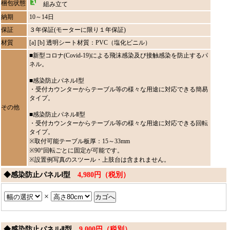
梱包状態
組み立て
納期
10～14日
保証
３年保証(モーターに限り１年保証)
材質
[a] [b] 透明シート材質：PVC（塩化ビニル）
■新型コロナ(Covid-19)による飛沫感染及び接触感染を防止するパ
ネル。
■感染防止パネルⅠ型
・受付カウンターからテーブル等の様々な用途に対応できる簡易
タイプ。
その他
■感染防止パネルⅡ型
・受付カウンターからテーブル等の様々な用途に対応できる回転
タイプ。
※取付可能テーブル板厚：15～33mm
※90°回転ごとに固定が可能です。
※設置例写真のスツール・上肢台は含まれません。
◆感染防止パネルⅠ型
4,980円（税別）
×
◆感染防止パネルⅡ型
9,000円（税別）