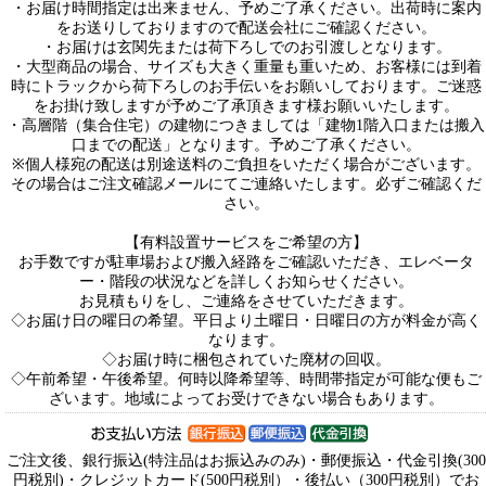
・お届け時間指定は出来ません、予めご了承ください。出荷時に案内
をお送りしておりますので配送会社にご確認ください。
・お届けは玄関先または荷下ろしでのお引渡しとなります。
・大型商品の場合、サイズも大きく重量も重いため、お客様には到着
時にトラックから荷下ろしのお手伝いをお願いしております。ご迷惑
をお掛け致しますが予めご了承頂きます様お願いいたします。
・高層階（集合住宅）の建物につきましては「建物1階入口または搬入
口までの配送」となります。予めご了承ください。
※個人様宛の配送は別途送料のご負担をいただく場合がございます。
その場合はご注文確認メールにてご連絡いたします。必ずご確認くだ
さい。
【有料設置サービスをご希望の方】
お手数ですが駐車場および搬入経路をご確認いただき、エレベータ
ー・階段の状況などを詳しくお知らせください。
お見積もりをし、ご連絡をさせていただきます。
◇お届け日の曜日の希望。平日より土曜日・日曜日の方が料金が高く
なります。
◇お届け時に梱包されていた廃材の回収。
◇午前希望・午後希望。何時以降希望等、時間帯指定が可能な便もご
ざいます。地域によってお受けできない場合もあります。
ご注文後、銀行振込(特注品はお振込みのみ)・郵便振込・代金引換(300
円税別)・クレジットカード(500円税別）・後払い（300円税別）でお