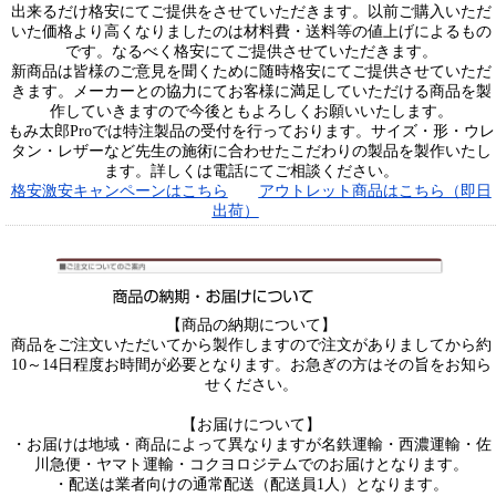
出来るだけ格安にてご提供をさせていただきます。以前ご購入いただ
いた価格より高くなりましたのは材料費・送料等の値上げによるもの
です。なるべく格安にてご提供させていただきます。
新商品は皆様のご意見を聞くために随時格安にてご提供させていただ
きます。メーカーとの協力にてお客様に満足していただける商品を製
作していきますので今後ともよろしくお願いいたします。
もみ太郎Proでは特注製品の受付を行っております。サイズ・形・ウレ
タン・レザーなど先生の施術に合わせたこだわりの製品を製作いたし
ます。詳しくは電話にてご相談ください。
格安激安キャンペーンはこちら
アウトレット商品はこちら（即日
出荷）
【商品の納期について】
商品をご注文いただいてから製作しますので注文がありましてから約
10～14日程度お時間が必要となります。お急ぎの方はその旨をお知ら
せください。
【お届けについて】
・お届けは地域・商品によって異なりますが名鉄運輸・西濃運輸・佐
川急便・ヤマト運輸・コクヨロジテムでのお届けとなります。
・配送は業者向けの通常配送（配送員1人）となります。