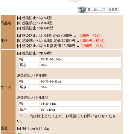
[a] 感染防止パネルⅠ型
商品名
[b] 感染防止パネルⅡ型
[c] 感染防止パネルⅢ型
[a] 感染防止パネルⅠ型 定価 8,300円 →
4,980円（税別）
価格
[b] 感染防止パネルⅡ型 定価 15,000円 →
9,000円（税別）
[c] 感染防止パネルⅢ型 定価 15,500円 →
9,300円（税別）
[a] 感染防止パネルⅠ型
幅
70･80･90･100cm
高さ
80cm
感染防止パネルⅡ型
幅
60･70･80･90cm
サイズ
高さ
70cm
感染防止パネルⅢ型
幅
54･59･64cm
高さ
90～140cm
※（）内は特注となります。お電話にてお問い合わせくださ
い。
重量
[a] [b] 4.6kg [c] 4.5kg